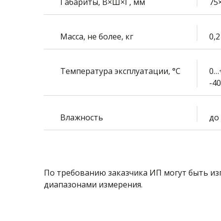
Габариты, В×Ш×Г, мм
75
Масса, не более, кг
0,2
Температура эксплуатации,
°
С
0…
-4
Влажность
до
По требованию заказчика ИП могут быть из
диапазонами измерения.