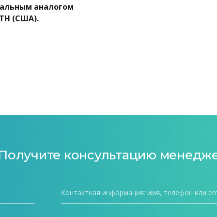
нальным аналогом
TH
(США).
 Получите консультацию менедж