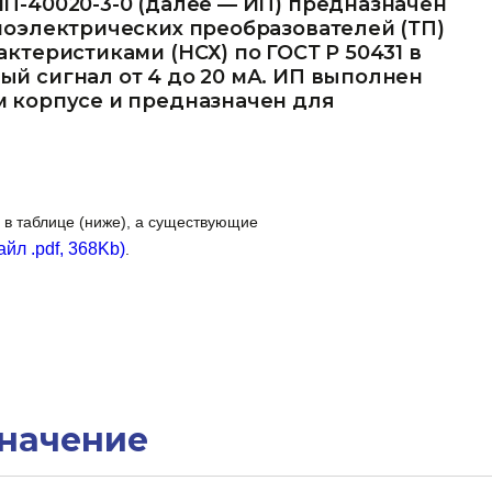
П-40020-3-0 (далее — ИП) предназначен
моэлектрических преобразователей (ТП)
ктеристиками (НСХ) по ГОСТ Р 50431 в
й сигнал от 4 до 20 мА. ИП выполнен
 корпусе и предназначен для
 в таблице (ниже), а существующие
йл .pdf, 368Kb)
.
начение