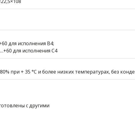
×22,5×108
+60 для исполнения В4;
0…+60 для исполнения С4
 80% при + 35 °С и более низких температурах, без конд
готовлены с другими