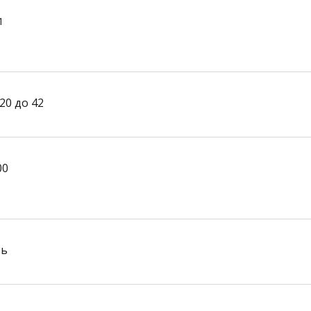
1
20 до 42
00
ть